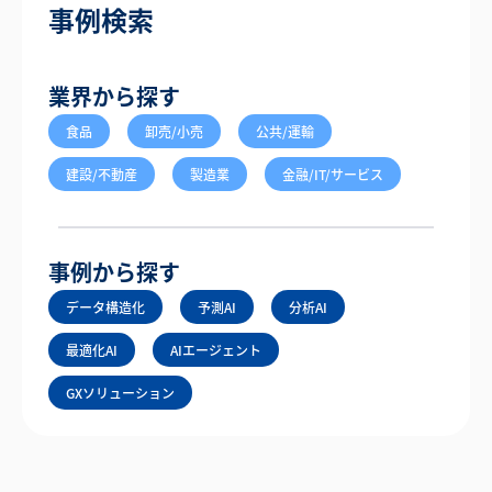
事例検索
業界から探す
食品
卸売/小売
公共/運輸
建設/不動産
製造業
金融/IT/サービス
事例から探す
データ構造化
予測AI
分析AI
最適化AI
AIエージェント
GXソリューション