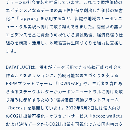
チェーンの社会実装を推進しています。これまで環境価値の
エビデンスとなるデータの真正性担保や創出した価値の証書
化に『Tapyrus』を活用するなど、組織や地域のカーボンニ
ュートラル実現へ向けて取り組んできました。間違いの無い
エビデンスを基に資源の可視化から資源循環、経済循環の仕
組みを構築・活用し、地域循環共生圏づくりを強力に支援し
ます。
DATAFLUCTは、誰もがデータ活用できる持続可能な社会を
作ることをミッションに、持続可能なまちづくりを支える
EBPMプラットフォーム 『TOWNEAR』や、生活者を含むあ
らゆるステークホルダーがカーボンニュートラルに向けた取
り組みに参加するための“環境価値”流通プラットフォーム
『becoz』を展開しています。2022年6月2日には個人向け
のCO2排出量可視化・オフセットサービス『becoz wallet』
および決済データからCO2排出量を可視化できる国内初のク