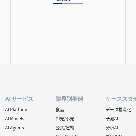
AI サービス
業界別事例
ケーススタ
AI Platform
食品
データ構造化
AI Models
卸売/小売
予測AI
AI Agents
公共/運輸
分析AI