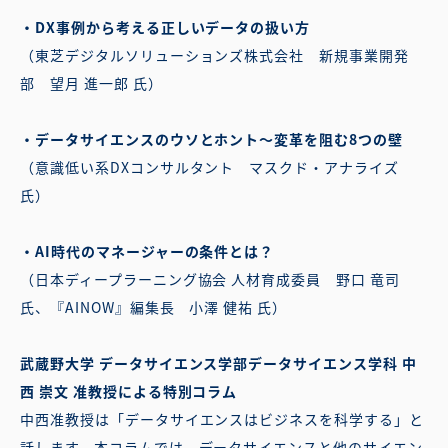
・DX事例から考える正しいデータの扱い方
（東芝デジタルソリューションズ株式会社 新規事業開発
部 望月 進一郎 氏）
・データサイエンスのウソとホント〜変革を阻む8つの壁
（意識低い系DXコンサルタント マスクド・アナライズ
氏）
・AI時代のマネージャーの条件とは？
（日本ディープラーニング協会 人材育成委員 野口 竜司
氏、『AINOW』編集長 小澤 健祐 氏）
武蔵野大学 データサイエンス学部データサイエンス学科 中
西 崇文 准教授による特別コラム
中西准教授は「データサイエンスはビジネスを科学する」と
話します。本コラムでは、データサイエンスと他のサイエン