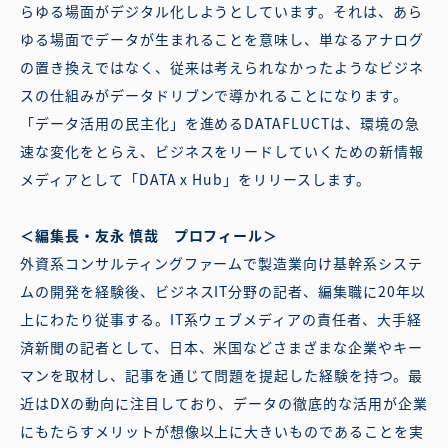
らゆる場面がデジタル化しようとしています。それは、あら
ゆる場面でデータが生まれることを意味し、単なるアナログ
の置き換えではなく、従来は考えられなかったようなビジネ
スの仕組みがデータドリブンで導かれることになります。
「データ活用の民主化」を進めるDATAFLUCTは、環境の急
速な変化をとらえ、ビジネスをリードしていくための新情報
メディアとして「DATA x Hub」をリリースします。
＜編集長・友永 慎哉 プロフィール＞
外資系コンサルティングファームで製造業向け基幹系システ
ムの開発を経験後、ビジネスIT分野の記者、編集職に20年以
上にわたり従事する。IT系ウェブメディアの責任者、大手経
済新聞の記者として、日本、米国などさまざまな企業やキー
マンを取材し、記事を通じて問題を提起した経験を持つ。最
近はDXの動向に注目しており、データの徹底的な活用が企業
にもたらすメリットが想像以上に大きいものであることを実