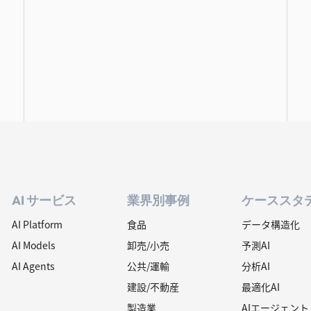
AI サービス
業界別事例
ケーススタ
AI Platform
食品
データ構造化
AI Models
卸売/小売
予測AI
AI Agents
公共/運輸
分析AI
建設/不動産
最適化AI
製造業
AIエージェント