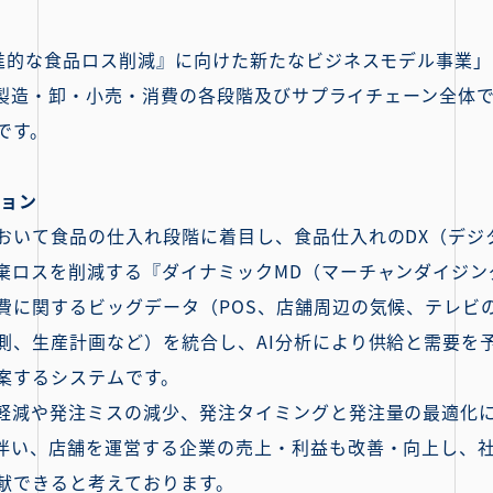
先進的な食品ロス削減』に向けた新たなビジネスモデル事業
品の製造・卸・小売・消費の各段階及びサプライチェーン全
です。
ション
おいて食品の仕入れ段階に着目し、食品仕入れのDX（デジ
棄ロスを削減する『ダイナミックMD（マーチャンダイジン
費に関するビッグデータ（POS、店舗周辺の気候、テレビ
測、生産計画など）を統合し、AI分析により供給と需要を
案するシステムです。
軽減や発注ミスの減少、発注タイミングと発注量の最適化
伴い、店舗を運営する企業の売上・利益も改善・向上し、社
献できると考えております。